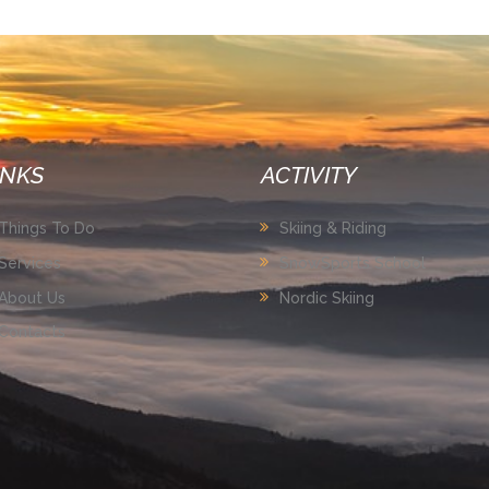
INKS
ACTIVITY
Things To Do
Skiing & Riding
Services
SnowSports School
About Us
Nordic Skiing
Contacts