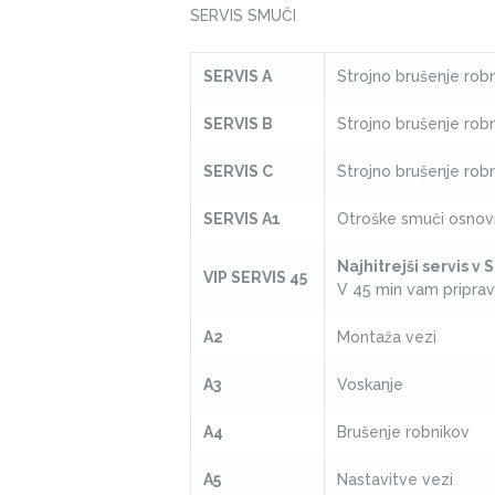
SERVIS SMUČI
SERVIS A
Strojno brušenje robn
SERVIS B
Strojno brušenje robn
SERVIS C
Strojno brušenje robn
SERVIS A1
Otroške smuči osnovn
Najhitrejši servis v S
VIP SERVIS 45
V 45 min vam pripra
A2
Montaža vezi
A3
Voskanje
A4
Brušenje robnikov
A5
Nastavitve vezi