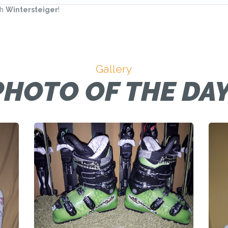
ih
Wintersteiger
!
Gallery
PHOTO OF THE DAY