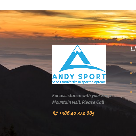
L
For assistance with your Snow
Mountain visit, Please Call
+386 40 372 685