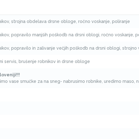
ikov, strojna obdelava drsne obloge, ročno voskanje, poliranje
ikov, popravilo manjših poškodb na drsni oblogi, ročno voskanje, po
ikov, popravilo in zalivanje večjih poškodb na drsni oblogi, strojno 
i servis, brušenje robnikov in drsne obloge
loveniji!!!
vimo vase smučke za na sneg- nabrusimo robnike, uredimo maso,