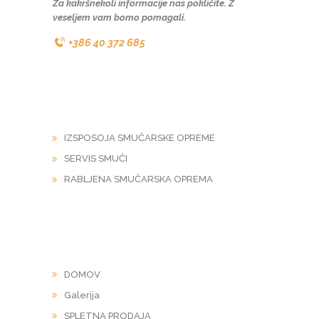
Za kakršnekoli informacije nas pokličite. Z
veseljem vam bomo pomagali.
+386 40 372 685
STORITVE
IZSPOSOJA SMUČARSKE OPREME
SERVIS SMUČI
RABLJENA SMUČARSKA OPREMA
POVEZAVE
DOMOV
Galerija
SPLETNA PRODAJA