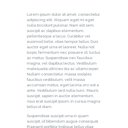
Lorem ipsum dolor sit amet, consectetur
adipiscing elit. Aliquam eget mi eget
nulla tincidunt pulvinar. Nam elit sem,
suscipit ac dapibus elementum,
pellentesque a lacus. Curabitur vel
euismod tortor, vitae tempor tellus. Duis
auctor eget urna et laoreet. Nulla nisl
turpis, fermentum nec posuere id, luctus
ac metus. Suspendisse nec faucibus
magna, vel dapibus lectus. Vestibulum
malesuada ultricies dui ac ullamcorper.
Nullam consectetur, massa sodales
faucibus vestibulum, velit massa
accumsan metus, eget lacinia orci est a
ante. Vestibulum sed nulla nunc. Mauris
suscipit, sapien in auctor elementum,
risus erat suscipit ipsum, in cursus magna
tellus id diam.
Suspendisse suscipit urna in quam
suscipit, id bibendum augue consequat.
Praesent porttitor tristique tellus vitae