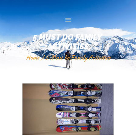
DOMOV
GALERIJA
STORITVE
5 MUST DO FAMILY 
TRGOVINA
ACTIVITIES
SPLETNA PRODAJA
Home
5 Must do Family Activities
O NAS
KONTAKTI