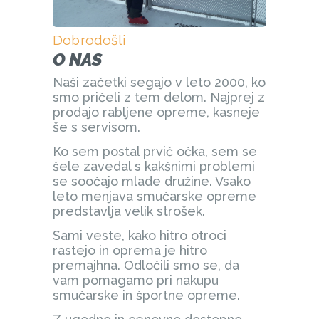
Dobrodošli
O NAS
Naši začetki segajo v leto 2000, ko
smo pričeli z tem delom. Najprej z
prodajo rabljene opreme, kasneje
še s servisom.
Ko sem postal prvič očka, sem se
šele zavedal s kakšnimi problemi
se soočajo mlade družine. Vsako
leto menjava smučarske opreme
predstavlja velik strošek.
Sami veste, kako hitro otroci
rastejo in oprema je hitro
premajhna. Odločili smo se, da
vam pomagamo pri nakupu
smučarske in športne opreme.