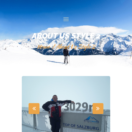
DOMOV
GALERIJA
STORITVE
ABOUT US STYLE 2
TRGOVINA
Home
About Us Style 2
SPLETNA PRODAJA
O NAS
KONTAKTI