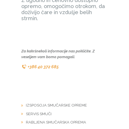
Z ugodno in cenovno dostopno
opremo, omogočimo otrokom, da
doživijo čare in vzdušje belih
strmin.
Za kakršnekoli informacije nas pokličite. Z
veseljem vam bomo pomagali.
+386 40 372 685
STORITVE
IZSPOSOJA SMUČARSKE OPREME
SERVIS SMUČI
RABLJENA SMUČARSKA OPREMA