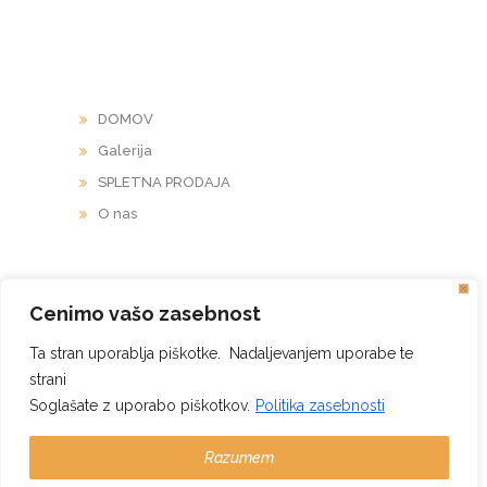
POVEZAVE
DOMOV
Galerija
SPLETNA PRODAJA
O nas
Cenimo vašo zasebnost
PODPORA
Ta stran uporablja piškotke. Nadaljevanjem uporabe te
SPLOŠNI POGOJI UPORABE
strani
POLITIKA ZASEBNOSTI
Soglašate z uporabo piškotkov.
Politika zasebnosti
PIŠKOTKI
Razumem