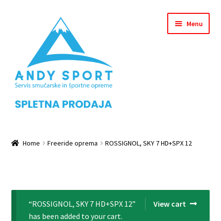
Skip
Skip
Menu
to
to
navigation
content
Home
Home
Freeride oprema
ROSSIGNOL, SKY 7 HD+SPX 12
Checkout
Košarica
“ROSSIGNOL, SKY 7 HD+SPX 12”
View cart
Leanpay Info Page
has been added to your cart.