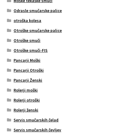
Moške tekaške smuči
Odrasle smučarske palice
otroška kolesa
Otroške smučarske palice
Otroške smuči
Otroške smuči-FIS
Pancarji Moški
Pancarji Otroški
Pancarji Ženski
Rolerji moški
Rolerji otroški
Rolerji ženski
Servis smučarskih čelad
Servis smučarskih čevljev