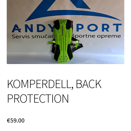
Login Customizer
My account
Pravilnik o zasebnosti
SPLETNA PRODAJA
KOMPERDELL, BACK
PROTECTION
€
59.00