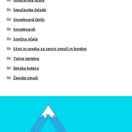
Smučarske čelade
Snowboard čevlji
Snowboardi
Sončna očala
Stoji in orodja za servis smuči in bordov
Turna oprema
ženska kolesa
Ženske smuči