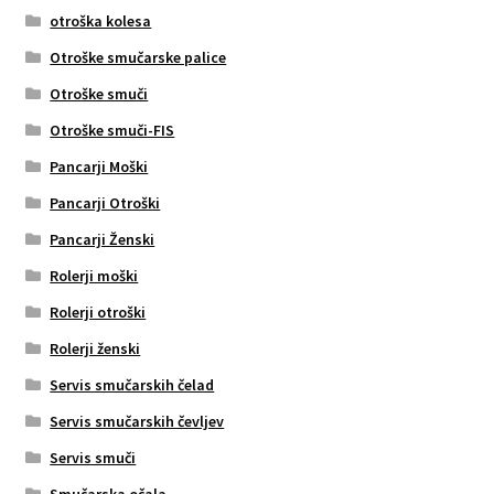
otroška kolesa
Otroške smučarske palice
Otroške smuči
Otroške smuči-FIS
Pancarji Moški
Pancarji Otroški
Pancarji Ženski
Rolerji moški
Rolerji otroški
Rolerji ženski
Servis smučarskih čelad
Servis smučarskih čevljev
Servis smuči
Smučarska očala