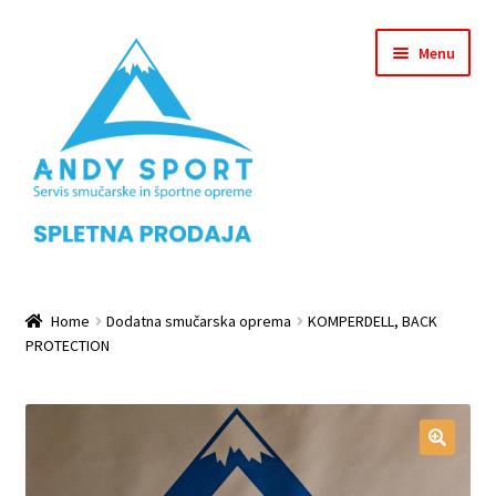
Skip
Skip
Menu
to
to
navigation
content
Home
Home
Dodatna smučarska oprema
KOMPERDELL, BACK
PROTECTION
Checkout
Košarica
Leanpay Info Page