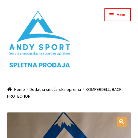
Skip
Skip
Menu
to
to
navigation
content
Home
Home
Dodatna smučarska oprema
KOMPERDELL, BACK
PROTECTION
Checkout
Košarica
Leanpay Info Page