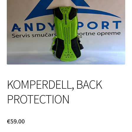
Login Customizer
My account
Pravilnik o zasebnosti
SPLETNA PRODAJA
KOMPERDELL, BACK
PROTECTION
€
59.00