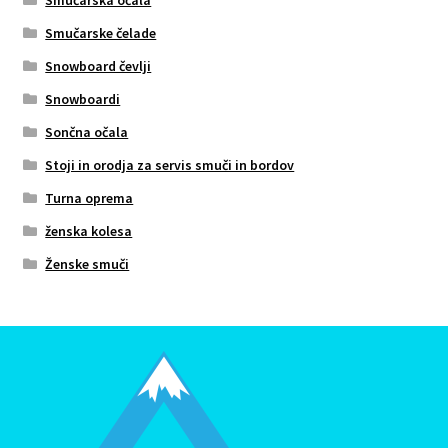
Smučarske čelade
Snowboard čevlji
Snowboardi
Sončna očala
Stoji in orodja za servis smuči in bordov
Turna oprema
ženska kolesa
Ženske smuči