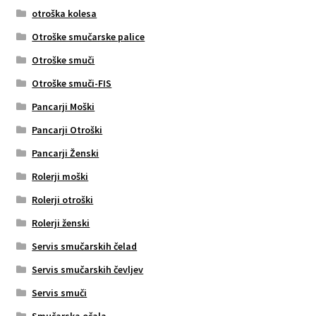
otroška kolesa
Otroške smučarske palice
Otroške smuči
Otroške smuči-FIS
Pancarji Moški
Pancarji Otroški
Pancarji Ženski
Rolerji moški
Rolerji otroški
Rolerji ženski
Servis smučarskih čelad
Servis smučarskih čevljev
Servis smuči
Smučarska očala