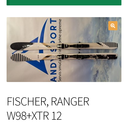
Login Customizer
My account
Pravilnik o zasebnosti
SPLETNA PRODAJA
FISCHER, RANGER
W98+XTR 12