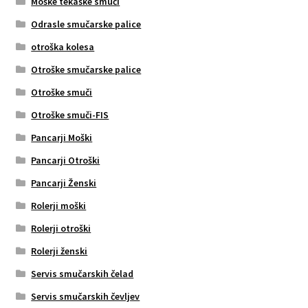
Moške tekaške smuči
Odrasle smučarske palice
otroška kolesa
Otroške smučarske palice
Otroške smuči
Otroške smuči-FIS
Pancarji Moški
Pancarji Otroški
Pancarji Ženski
Rolerji moški
Rolerji otroški
Rolerji ženski
Servis smučarskih čelad
Servis smučarskih čevljev