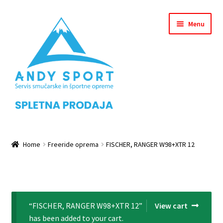
Skip
Skip
Menu
to
to
navigation
content
Home
Home
Freeride oprema
FISCHER, RANGER W98+XTR 12
Checkout
Košarica
“FISCHER, RANGER W98+XTR 12”
View cart
Leanpay Info Page
has been added to your cart.