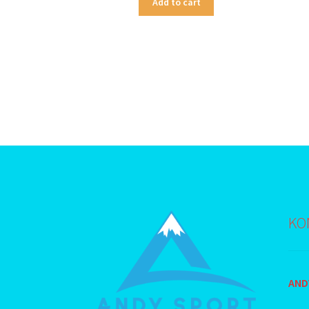
Add to cart
KO
ANDY