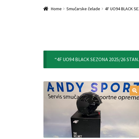
Home
Checkout
Košarica
Leanpay Info Page
Home
Smučarske čelade
4F UO94 BLACK S
SPLETNA PRODAJA
“4F UO94 BLACK SEZONA 2025/26 STANJE