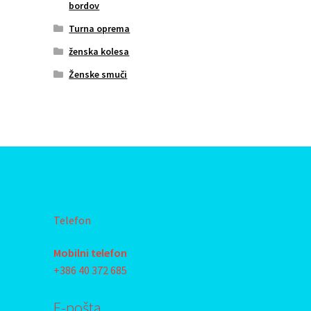
bordov
Turna oprema
ženska kolesa
Ženske smuči
Telefon
Mobilni telefon
+386 40 372 685
E-pošta