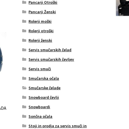
Pancarji Otroški
Pancarji Ženski
Rolerji moški
Rolerji otroški
Rolerji ženski
Servis smučarskih čelad
Servis smučarskih čevljev
Servis smuči
Smučarska očala
Smučarske čelade
Snowboard čevlji
Snowboardi
ADA
Sončna očala
Stoji in orodja za servis smuči in