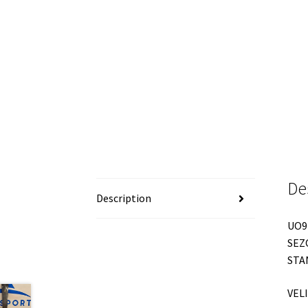
De
Description
UO9
SEZ
STA
VEL