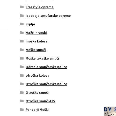
Freestyle oprema
Izposoja smučarske opreme
Krplje
Maže in voski
moška kolesa
Moške smuči
Moške tekaške smuči
Odrasle smučarske palice
otroška kolesa
Otroške smučarske palice
Otroške smuči
Otroške smuči-FIS
Pancarji Moški