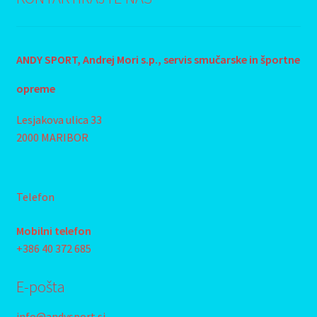
ANDY SPORT, Andrej Mori s.p., s
ervis smučarske in športne
opreme
Lesjakova ulica 33
2000 MARIBOR
Telefon
Mobilni telefon
+386 40 372 685
E-pošta
info@andysport.si