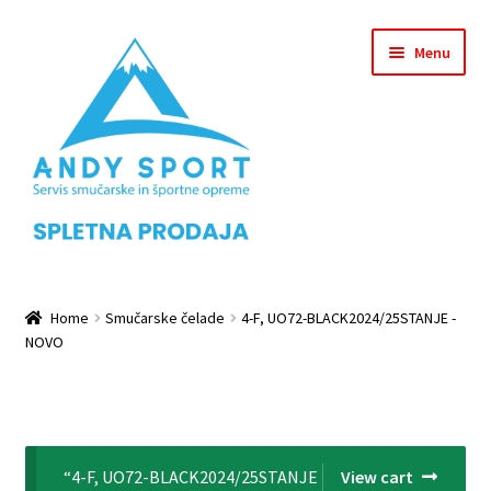
Skip
Skip
Menu
to
to
navigation
content
Home
Home
Smučarske čelade
4-F, UO72-BLACK2024/25STANJE -
NOVO
Checkout
Košarica
Leanpay Info Page
“4-F, UO72-BLACK2024/25STANJE
View cart