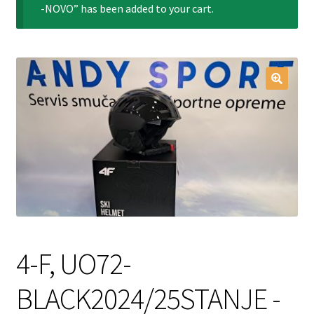
-NOVO” has been added to your cart.
Login Customizer
My account
Pravilnik o zasebnosti
SPLETNA PRODAJA
4-F, UO72-
BLACK2024/25STANJE -