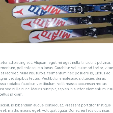
ur adipiscing elit. Aliquam eget mi eget nulla tincidunt pulvinar.
ementum, pellentesque a lacus. Curabitur vel euismod tortor, vita
et laoreet. Nulla nisl turpis, fermentum nec posuere id, luctus ac
na, vel dapibus lectus. Vestibulum malesuada ultricies dui ac
ssa sodales faucibus vestibulum, velit massa accumsan metus,
lum sed nulla nunc. Mauris suscipit, sapien in auctor elementum, ris
ellus id diam.
scipit, id bibendum augue consequat. Praesent porttitor tristique
oreet, mattis mauris eget, volutpat ligula. Donec eu felis quis risus