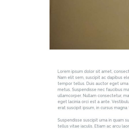
Lorem ipsum dolor sit amet, consectet
Nam elit sem, suscipit ac dapibus el
tempor tellus. Duis auctor eget urna 
metus. Suspendisse nec faucibus mag
ullamcorper. Nullam consectetur, ma
eget lacinia orci est a ante. Vestibu
erat suscipit ipsum, in cursus magna t
Suspendisse suscipit urna in quam su
tellus vitae iaculis. Etiam ac arcu la