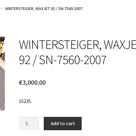
Login Customizer
My account
Pravilnik o zasebnosti
v
WINTERSTEIGER, WAXJET 92 / SN-7560-2007
WINTERSTEIGER, WAXJ
92 / SN-7560-2007
€
3,000.00
15235
Quantity
Add to cart