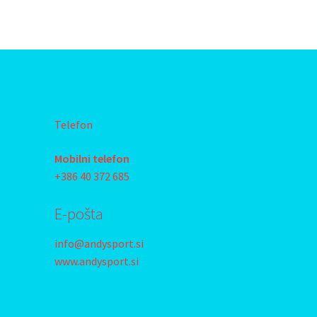
Telefon
Mobilni telefon
+386 40 372 685
E-pošta
info@andysport.si
www.andysport.si