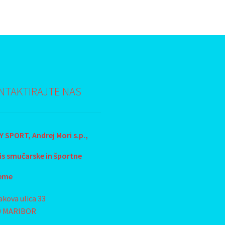
NTAKTIRAJTE NAS
 SPORT, Andrej Mori s.p.,
is smučarske in športne
eme
akova ulica 33
0 MARIBOR