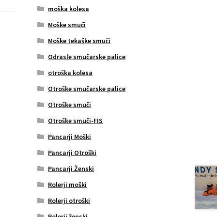
moška kolesa
Moške smuči
Moške tekaške smuči
Odrasle smučarske palice
otroška kolesa
Otroške smučarske palice
Otroške smuči
Otroške smuči-FIS
Pancarji Moški
Pancarji Otroški
Pancarji Ženski
Rolerji moški
Rolerji otroški
Rolerji ženski