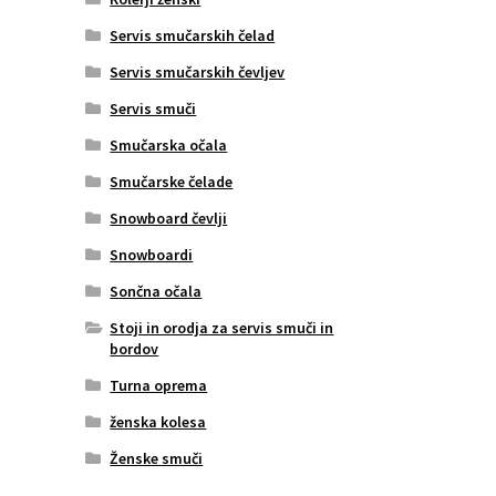
Servis smučarskih čelad
Servis smučarskih čevljev
Servis smuči
Smučarska očala
Smučarske čelade
Snowboard čevlji
Snowboardi
Sončna očala
Stoji in orodja za servis smuči in
bordov
Turna oprema
ženska kolesa
Ženske smuči