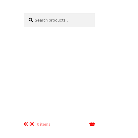
Search
Search
for:
€
0.00
0 items