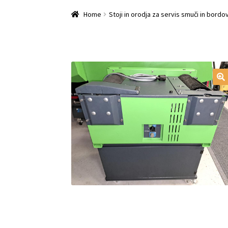
Home
Checkout
Košarica
Leanpay Info Page
Home
Stoji in orodja za servis smuči in bordo
SPLETNA PRODAJA