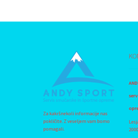
KO
ANDY
s
erv
opr
Za kakršnekoli informacije nas
pokličite. Z veseljem vam bomo
Lesj
pomagali.
200