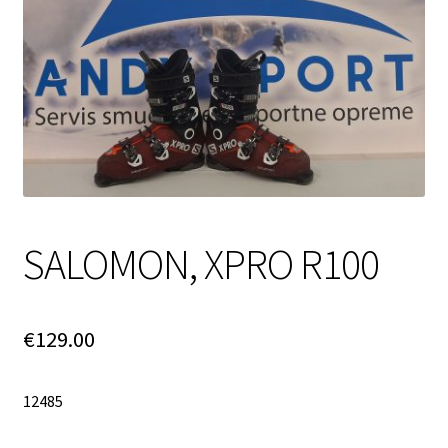
Login Customizer
My account
Pravilnik o zasebnosti
SPLETNA PRODAJA
SALOMON, XPRO R100
€
129.00
12485