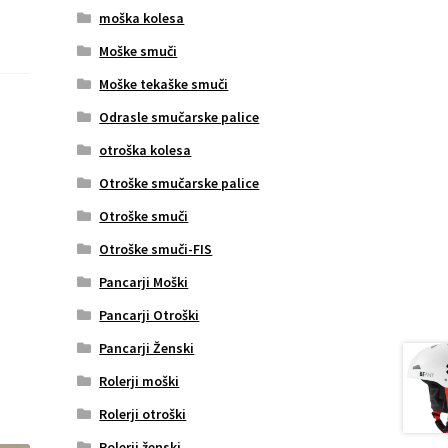
moška kolesa
Moške smuči
Moške tekaške smuči
Odrasle smučarske palice
otroška kolesa
Otroške smučarske palice
Otroške smuči
Otroške smuči-FIS
Pancarji Moški
Pancarji Otroški
Pancarji Ženski
Rolerji moški
Rolerji otroški
Rolerji ženski