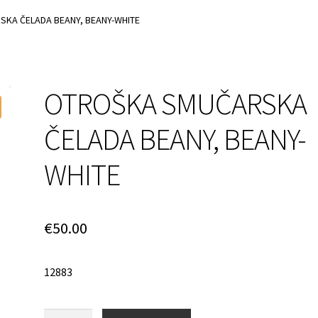
Login Customizer
My account
Pravilnik o zasebnosti
KA ČELADA BEANY, BEANY-WHITE
OTROŠKA SMUČARSKA
ČELADA BEANY, BEANY-
WHITE
€
50.00
12883
Quantity