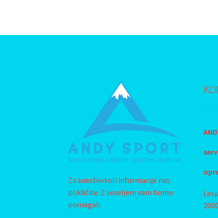
KO
ANDY
s
erv
opr
Za kakršnekoli informacije nas
pokličite. Z veseljem vam bomo
Lesj
pomagali.
200