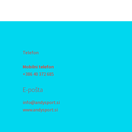
Telefon
Mobilni telefon
+386 40 372 685
E-pošta
info@andysport.si
www.andysport.si