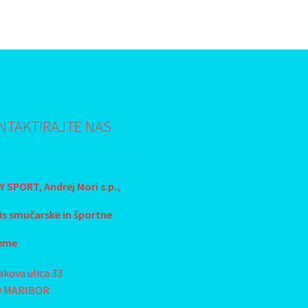
NTAKTIRAJTE NAS
 SPORT, Andrej Mori s.p.,
is smučarske in športne
eme
akova ulica 33
0 MARIBOR