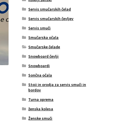
Servis smučarskih čelad
Servis smučarskih čevljev
Servis smuči
Smučarska očala
Smučarske čelade
Snowboard čevlji
Snowboardi
Sončna očala
Stoji in orodja za servis smuči in
bordov
Turna oprema
ženska kolesa
Ženske smuči