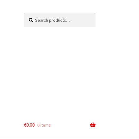
Search
Search
for:
€
0.00
0 items