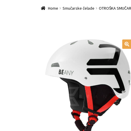
Home
Checkout
Košarica
Leanpay Info Page
Home
Smučarske čelade
OTROŠKA SMUČARS
SPLETNA PRODAJA