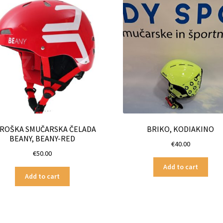
ROŠKA SMUČARSKA ČELADA
BRIKO, KODIAKINO
BEANY, BEANY-RED
€
40.00
€
50.00
Add to cart
Add to cart