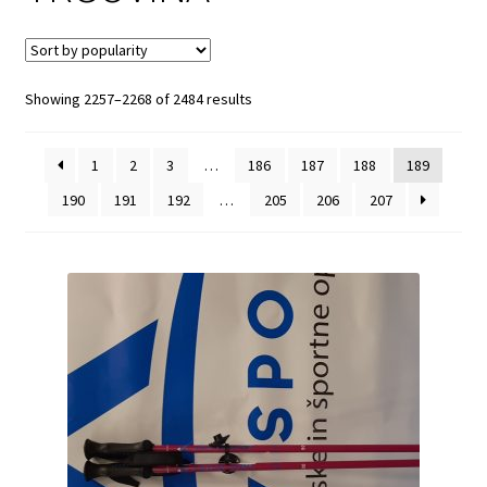
Login Customizer
My account
Showing 2257–2268 of 2484 results
Pravilnik o zasebnosti
1
2
3
…
186
187
188
189
190
191
192
…
205
206
207
SPLETNA PRODAJA