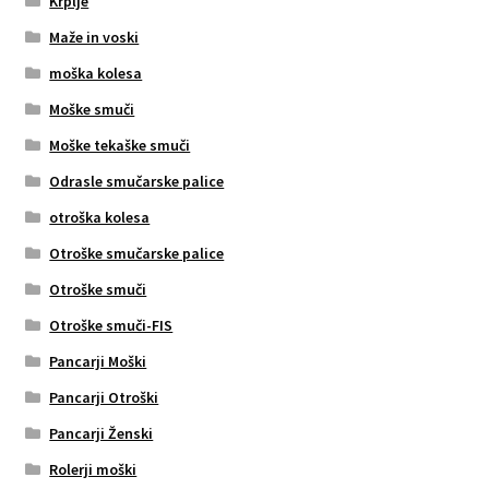
Krplje
Maže in voski
moška kolesa
Moške smuči
Moške tekaške smuči
Odrasle smučarske palice
otroška kolesa
Otroške smučarske palice
Otroške smuči
Otroške smuči-FIS
Pancarji Moški
Pancarji Otroški
Pancarji Ženski
Rolerji moški