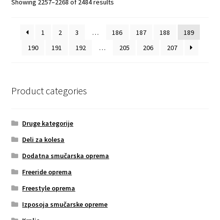
Showing 2257–2268 of 2484 results
1
2
3
…
186
187
188
189
190
191
192
…
205
206
207
Product categories
Druge kategorije
Deli za kolesa
Dodatna smučarska oprema
Freeride oprema
Freestyle oprema
Izposoja smučarske opreme