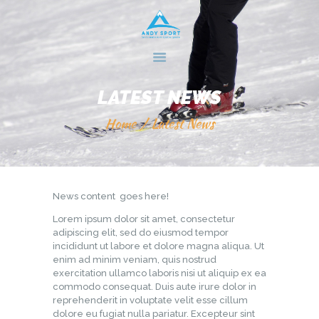
HOME
GALLERY
SERVICES
LATEST NEWS
ABOUT US
Home
Latest News
CONTACTS
News content goes here!
Lorem ipsum dolor sit amet, consectetur
adipiscing elit, sed do eiusmod tempor
incididunt ut labore et dolore magna aliqua. Ut
enim ad minim veniam, quis nostrud
exercitation ullamco laboris nisi ut aliquip ex ea
commodo consequat. Duis aute irure dolor in
reprehenderit in voluptate velit esse cillum
dolore eu fugiat nulla pariatur. Excepteur sint